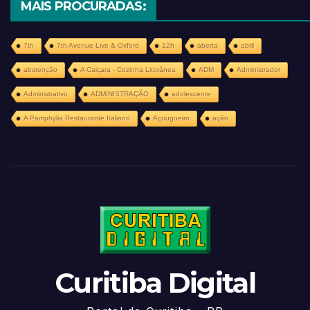
MAIS PROCURADAS:
7th
7th Avenue Live & Oxford
12h
aberta
abril
abstenção
A Caiçara - Cozinha Litorânea
ADM
Administrador
Administrativo
ADMINISTRAÇÃO
adolescente
A Pamphylia Restaurante Italiano
Açougueiro
ação
Curitiba Digital