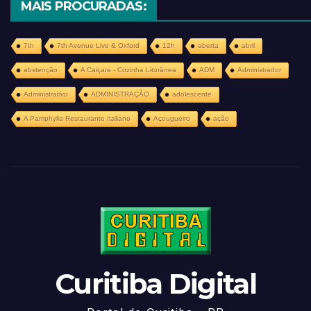
MAIS PROCURADAS:
7th
7th Avenue Live & Oxford
12h
aberta
abril
abstenção
A Caiçara - Cozinha Litorânea
ADM
Administrador
Administrativo
ADMINISTRAÇÃO
adolescente
A Pamphylia Restaurante Italiano
Açougueiro
ação
Curitiba Digital