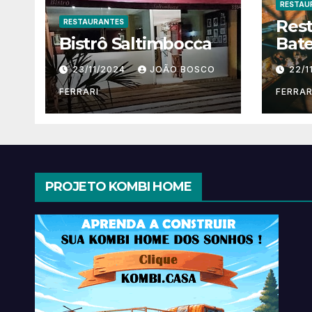
RESTAU
Res
RESTAURANTES
Bistrô Saltimbocca
Bate
23/11/2024
JOÃO BOSCO
22/1
FERRARI
FERRAR
PROJETO KOMBI HOME