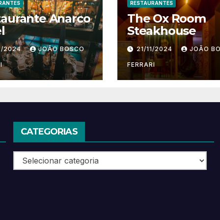
RANTES
RESTAURANTES
taurante Anarco
The Ox Room
l
Steakhouse
1/2024
JOÃO BOSCO
21/11/2024
JOÃO B
I
FERRARI
CATEGORIAS
Categorias