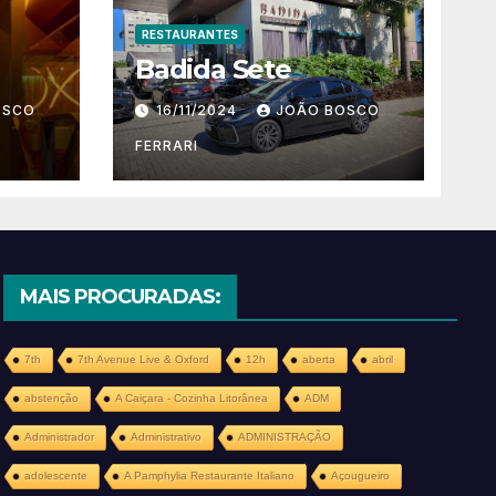
RESTAURANTES
Badida Sete
OSCO
16/11/2024
JOÃO BOSCO
FERRARI
MAIS PROCURADAS:
7th
7th Avenue Live & Oxford
12h
aberta
abril
abstenção
A Caiçara - Cozinha Litorânea
ADM
Administrador
Administrativo
ADMINISTRAÇÃO
adolescente
A Pamphylia Restaurante Italiano
Açougueiro