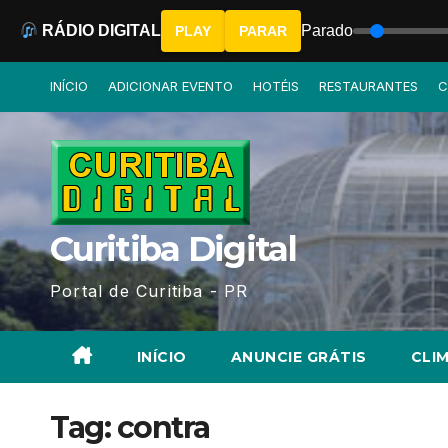
RÁDIO DIGITAL
Parado
PLAY
PARAR
Skip
INÍCIO
ADICIONAR EVENTO
HOTÉIS
RESTAURANTES
C
to
content
Curitiba Digital
Portal de Curitiba - PR
INÍCIO
ANUNCIE GRÁTIS
CLIM
Tag:
contra