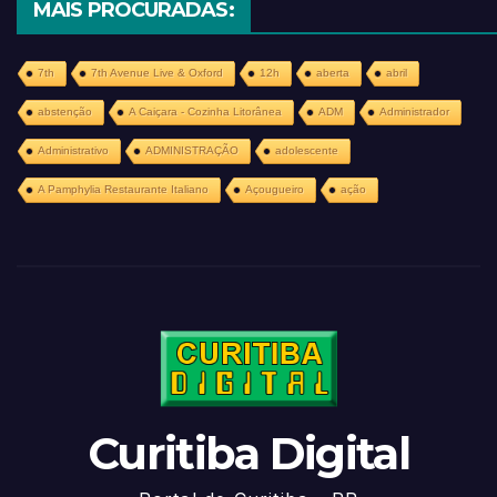
MAIS PROCURADAS:
7th
7th Avenue Live & Oxford
12h
aberta
abril
abstenção
A Caiçara - Cozinha Litorânea
ADM
Administrador
Administrativo
ADMINISTRAÇÃO
adolescente
A Pamphylia Restaurante Italiano
Açougueiro
ação
Curitiba Digital