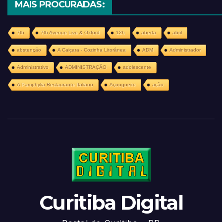
MAIS PROCURADAS:
7th
7th Avenue Live & Oxford
12h
aberta
abril
abstenção
A Caiçara - Cozinha Litorânea
ADM
Administrador
Administrativo
ADMINISTRAÇÃO
adolescente
A Pamphylia Restaurante Italiano
Açougueiro
ação
Curitiba Digital