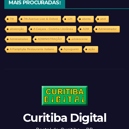
MAIS PROCURADAS:
7th
7th Avenue Live & Oxford
12h
aberta
abril
abstenção
A Caiçara - Cozinha Litorânea
ADM
Administrador
Administrativo
ADMINISTRAÇÃO
adolescente
A Pamphylia Restaurante Italiano
Açougueiro
ação
Curitiba Digital