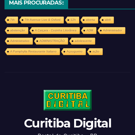
MAIS PROCURADAS:
7th
7th Avenue Live & Oxford
12h
aberta
abril
abstenção
A Caiçara - Cozinha Litorânea
ADM
Administrador
Administrativo
ADMINISTRAÇÃO
adolescente
A Pamphylia Restaurante Italiano
Açougueiro
ação
Curitiba Digital