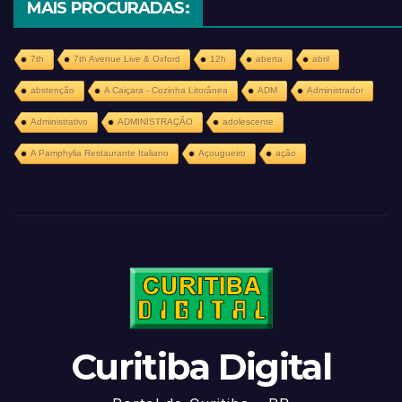
MAIS PROCURADAS:
7th
7th Avenue Live & Oxford
12h
aberta
abril
abstenção
A Caiçara - Cozinha Litorânea
ADM
Administrador
Administrativo
ADMINISTRAÇÃO
adolescente
A Pamphylia Restaurante Italiano
Açougueiro
ação
Curitiba Digital