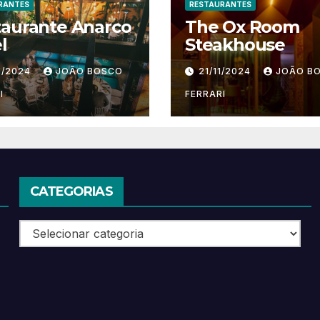
RANTES
RESTAURANTES
taurante Anarco
The Ox Room
l
Steakhouse
1/2024
JOÃO BOSCO
21/11/2024
JOÃO B
I
FERRARI
CATEGORIAS
Categorias