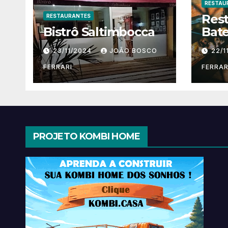
RESTAU
Res
RESTAURANTES
Bistrô Saltimbocca
Bate
23/11/2024
JOÃO BOSCO
22/1
FERRARI
FERRAR
PROJETO KOMBI HOME