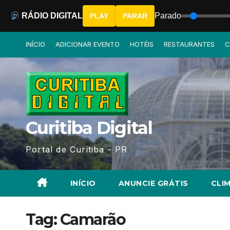
RÁDIO DIGITAL
Parado
PLAY
PARAR
Skip
INÍCIO
ADICIONAR EVENTO
HOTÉIS
RESTAURANTES
C
to
content
Curitiba Digital
Portal de Curitiba - PR
INÍCIO
ANUNCIE GRÁTIS
CLIM
Tag:
Camarão