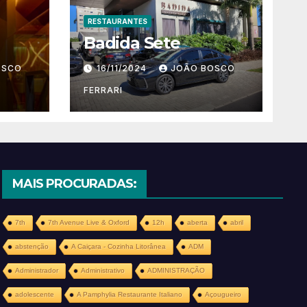
RESTAURANTES
Badida Sete
OSCO
16/11/2024
JOÃO BOSCO
FERRARI
MAIS PROCURADAS:
7th
7th Avenue Live & Oxford
12h
aberta
abril
abstenção
A Caiçara - Cozinha Litorânea
ADM
Administrador
Administrativo
ADMINISTRAÇÃO
adolescente
A Pamphylia Restaurante Italiano
Açougueiro