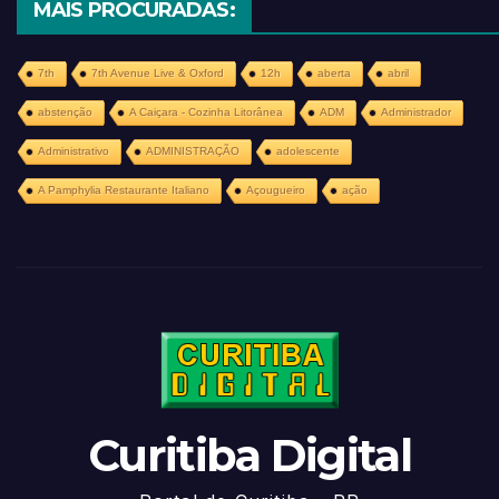
MAIS PROCURADAS:
7th
7th Avenue Live & Oxford
12h
aberta
abril
abstenção
A Caiçara - Cozinha Litorânea
ADM
Administrador
Administrativo
ADMINISTRAÇÃO
adolescente
A Pamphylia Restaurante Italiano
Açougueiro
ação
Curitiba Digital