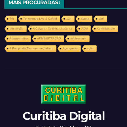
MAIS PROCURADAS:
7th
7th Avenue Live & Oxford
12h
aberta
abril
abstenção
A Caiçara - Cozinha Litorânea
ADM
Administrador
Administrativo
ADMINISTRAÇÃO
adolescente
A Pamphylia Restaurante Italiano
Açougueiro
ação
Curitiba Digital