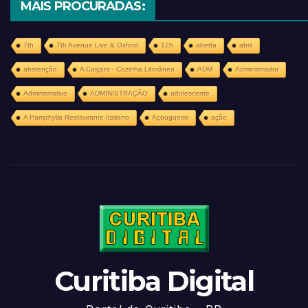
MAIS PROCURADAS:
7th
7th Avenue Live & Oxford
12h
aberta
abril
abstenção
A Caiçara - Cozinha Litorânea
ADM
Administrador
Administrativo
ADMINISTRAÇÃO
adolescente
A Pamphylia Restaurante Italiano
Açougueiro
ação
Curitiba Digital