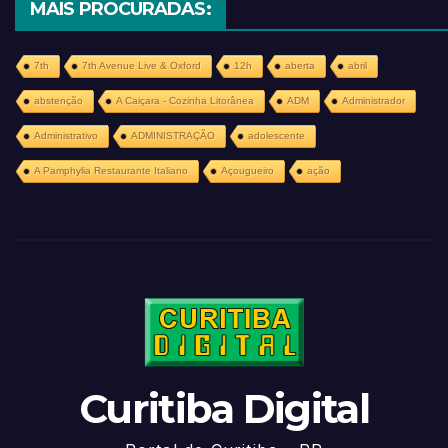
MAIS PROCURADAS:
7th
7th Avenue Live & Oxford
12h
aberta
abril
abstenção
A Caiçara - Cozinha Litorânea
ADM
Administrador
Administrativo
ADMINISTRAÇÃO
adolescente
A Pamphylia Restaurante Italiano
Açougueiro
ação
Curitiba Digital