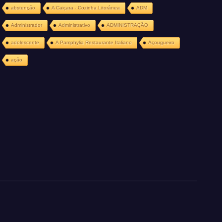
abstenção
A Caiçara - Cozinha Litorânea
ADM
Administrador
Administrativo
ADMINISTRAÇÃO
adolescente
A Pamphylia Restaurante Italiano
Açougueiro
ação