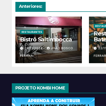
Anteriores:
RESTAU
Res
RESTAURANTES
Bistrô Saltimbocca
Bate
23/11/2024
JOÃO BOSCO
22/1
FERRARI
FERRAR
PROJETO KOMBI HOME