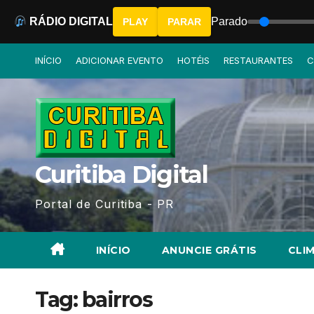
RÁDIO DIGITAL
Parado
PLAY
PARAR
Skip
INÍCIO
ADICIONAR EVENTO
HOTÉIS
RESTAURANTES
C
to
content
Curitiba Digital
Portal de Curitiba - PR
INÍCIO
ANUNCIE GRÁTIS
CLIM
Tag:
bairros