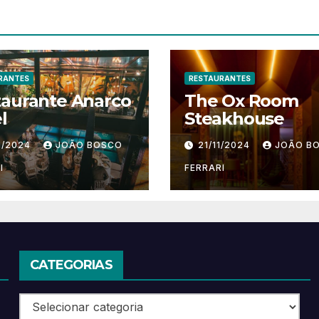
RANTES
RESTAURANTES
taurante Anarco
The Ox Room
l
Steakhouse
1/2024
JOÃO BOSCO
21/11/2024
JOÃO B
I
FERRARI
CATEGORIAS
Categorias