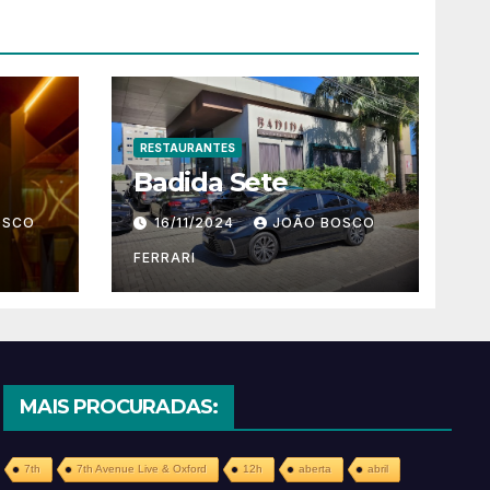
RESTAURANTES
Badida Sete
OSCO
16/11/2024
JOÃO BOSCO
FERRARI
MAIS PROCURADAS:
7th
7th Avenue Live & Oxford
12h
aberta
abril