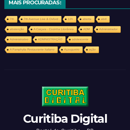
MAIS PROCURADAS:
7th
7th Avenue Live & Oxford
12h
aberta
abril
abstenção
A Caiçara - Cozinha Litorânea
ADM
Administrador
Administrativo
ADMINISTRAÇÃO
adolescente
A Pamphylia Restaurante Italiano
Açougueiro
ação
Curitiba Digital