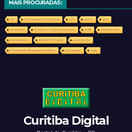
MAIS PROCURADAS:
7th
7th Avenue Live & Oxford
12h
aberta
abril
abstenção
A Caiçara - Cozinha Litorânea
ADM
Administrador
Administrativo
ADMINISTRAÇÃO
adolescente
A Pamphylia Restaurante Italiano
Açougueiro
ação
Curitiba Digital