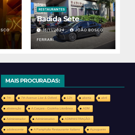
RESTAURANTES
Badida Sete
OSCO
16/11/2024
JOÃO BOSCO
FERRARI
MAIS PROCURADAS:
7th
7th Avenue Live & Oxford
12h
aberta
abril
abstenção
A Caiçara - Cozinha Litorânea
ADM
Administrador
Administrativo
ADMINISTRAÇÃO
adolescente
A Pamphylia Restaurante Italiano
Açougueiro