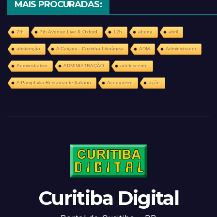
MAIS PROCURADAS:
7th
7th Avenue Live & Oxford
12h
aberta
abril
abstenção
A Caiçara - Cozinha Litorânea
ADM
Administrador
Administrativo
ADMINISTRAÇÃO
adolescente
A Pamphylia Restaurante Italiano
Açougueiro
ação
Curitiba Digital