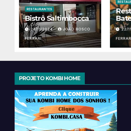
RESTAU
Res
RESTAURANTES
Bistrô Saltimbocca
Bate
23/11/2024
JOÃO BOSCO
22/1
FERRARI
FERRAR
PROJETO KOMBI HOME