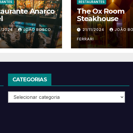
RANTES
RESTAURANTES
taurante Anarco
The Ox Room
l
Steakhouse
1/2024
JOÃO BOSCO
21/11/2024
JOÃO B
I
FERRARI
CATEGORIAS
Categorias