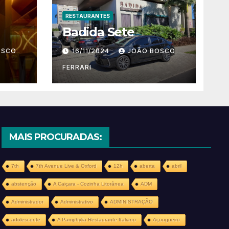
RESTAURANTES
Badida Sete
OSCO
16/11/2024
JOÃO BOSCO
FERRARI
MAIS PROCURADAS:
7th
7th Avenue Live & Oxford
12h
aberta
abril
abstenção
A Caiçara - Cozinha Litorânea
ADM
Administrador
Administrativo
ADMINISTRAÇÃO
adolescente
A Pamphylia Restaurante Italiano
Açougueiro