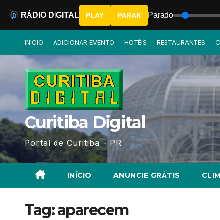
RÁDIO DIGITAL
Parado
PLAY
PARAR
Skip
INÍCIO
ADICIONAR EVENTO
HOTÉIS
RESTAURANTES
C
to
content
Curitiba Digital
Portal de Curitiba - PR
INÍCIO
ANUNCIE GRÁTIS
CLIM
Tag:
aparecem