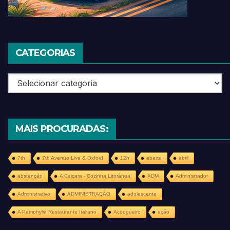
CATEGORIAS
Categorias
MAIS PROCURADAS:
7th
7th Avenue Live & Oxford
12h
aberta
abril
abstenção
A Caiçara - Cozinha Litorânea
ADM
Administrador
Administrativo
ADMINISTRAÇÃO
adolescente
A Pamphylia Restaurante Italiano
Açougueiro
ação