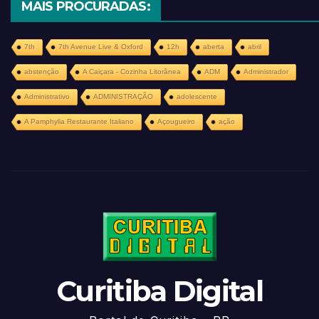
MAIS PROCURADAS:
7th
7th Avenue Live & Oxford
12h
aberta
abril
abstenção
A Caiçara - Cozinha Litorânea
ADM
Administrador
Administrativo
ADMINISTRAÇÃO
adolescente
A Pamphylia Restaurante Italiano
Açougueiro
ação
Curitiba Digital