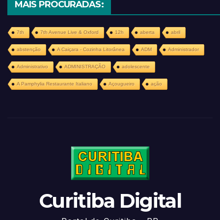
MAIS PROCURADAS:
7th
7th Avenue Live & Oxford
12h
aberta
abril
abstenção
A Caiçara - Cozinha Litorânea
ADM
Administrador
Administrativo
ADMINISTRAÇÃO
adolescente
A Pamphylia Restaurante Italiano
Açougueiro
ação
Curitiba Digital