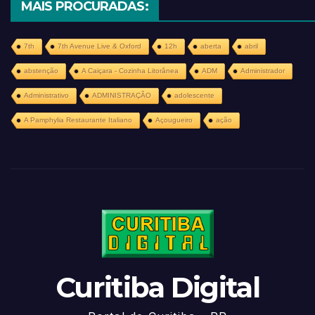
MAIS PROCURADAS:
7th
7th Avenue Live & Oxford
12h
aberta
abril
abstenção
A Caiçara - Cozinha Litorânea
ADM
Administrador
Administrativo
ADMINISTRAÇÃO
adolescente
A Pamphylia Restaurante Italiano
Açougueiro
ação
Curitiba Digital