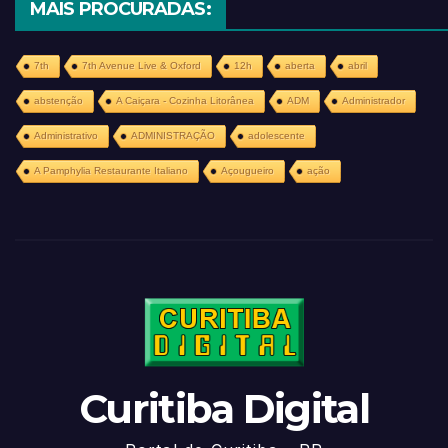
MAIS PROCURADAS:
7th
7th Avenue Live & Oxford
12h
aberta
abril
abstenção
A Caiçara - Cozinha Litorânea
ADM
Administrador
Administrativo
ADMINISTRAÇÃO
adolescente
A Pamphylia Restaurante Italiano
Açougueiro
ação
Curitiba Digital