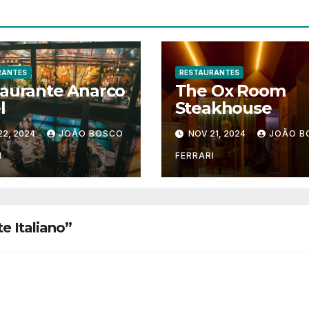
RANTES
RESTAURANTES
aurante Anarco
The Ox Room
l
Steakhouse
22, 2024
JOÃO BOSCO
NOV 21, 2024
JOÃO B
I
FERRARI
e Italiano”