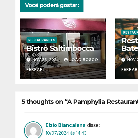
Você poderá gostar:
RESTAU
Rest
RESTAURANTES
Bistrô Saltimbocca
Bate
NOV 23, 2024
JOÃO BOSCO
NOV 
FERRARI
FERRAR
5 thoughts on “A Pamphylia Restaurant
Elzio Biancalana
disse:
10/07/2024 às 14:43