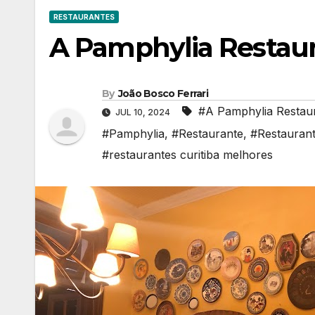
RESTAURANTES
A Pamphylia Restaur
By
João Bosco Ferrari
#A Pamphylia Restaur
JUL 10, 2024
#Pamphylia
,
#Restaurante
,
#Restaurant
#restaurantes curitiba melhores