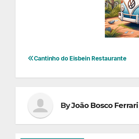
Cantinho do Eisbein Restaurante
Navegação
de
Post
By
João Bosco Ferrari