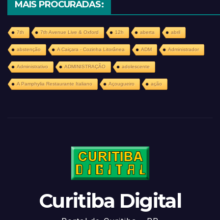
MAIS PROCURADAS:
7th
7th Avenue Live & Oxford
12h
aberta
abril
abstenção
A Caiçara - Cozinha Litorânea
ADM
Administrador
Administrativo
ADMINISTRAÇÃO
adolescente
A Pamphylia Restaurante Italiano
Açougueiro
ação
Curitiba Digital