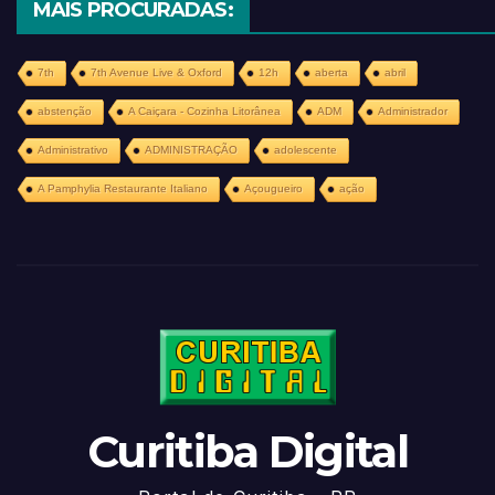
MAIS PROCURADAS:
7th
7th Avenue Live & Oxford
12h
aberta
abril
abstenção
A Caiçara - Cozinha Litorânea
ADM
Administrador
Administrativo
ADMINISTRAÇÃO
adolescente
A Pamphylia Restaurante Italiano
Açougueiro
ação
Curitiba Digital