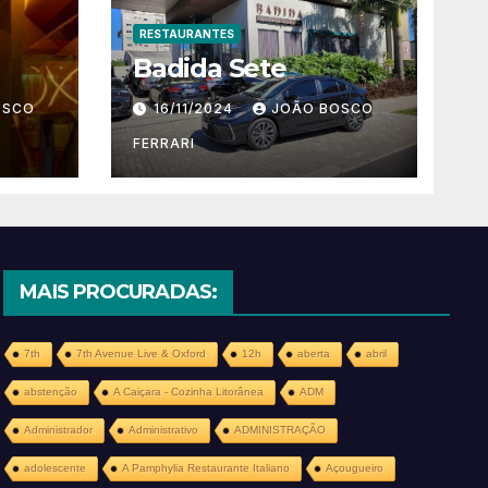
RESTAURANTES
Badida Sete
OSCO
16/11/2024
JOÃO BOSCO
FERRARI
MAIS PROCURADAS:
7th
7th Avenue Live & Oxford
12h
aberta
abril
abstenção
A Caiçara - Cozinha Litorânea
ADM
Administrador
Administrativo
ADMINISTRAÇÃO
adolescente
A Pamphylia Restaurante Italiano
Açougueiro