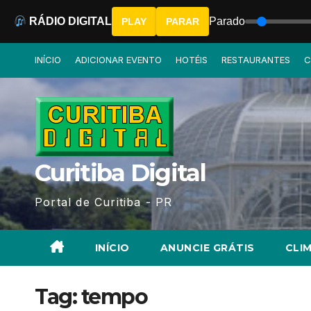
RÁDIO DIGITAL
Parado
PLAY
PARAR
Skip
INÍCIO
ADICIONAR EVENTO
HOTÉIS
RESTAURANTES
C
to
content
Curitiba Digital
Portal de Curitiba - PR
INÍCIO
ANUNCIE GRÁTIS
CLIM
Tag:
tempo