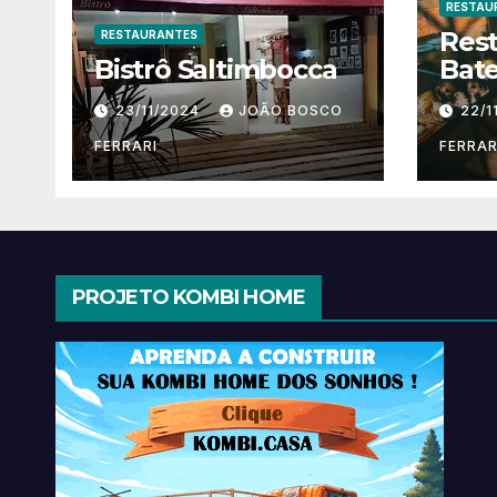
RESTAU
Res
RESTAURANTES
Bistrô Saltimbocca
Bate
23/11/2024
JOÃO BOSCO
22/1
FERRARI
FERRAR
PROJETO KOMBI HOME