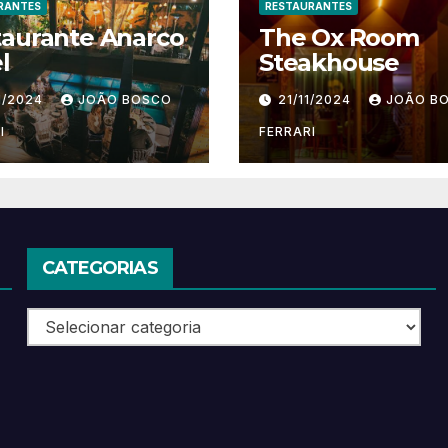
RANTES
RESTAURANTES
taurante Anarco
The Ox Room
l
Steakhouse
1/2024
JOÃO BOSCO
21/11/2024
JOÃO B
I
FERRARI
CATEGORIAS
Categorias