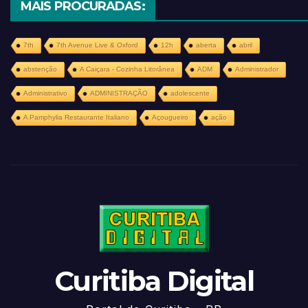
MAIS PROCURADAS:
7th
7th Avenue Live & Oxford
12h
aberta
abril
abstenção
A Caiçara - Cozinha Litorânea
ADM
Administrador
Administrativo
ADMINISTRAÇÃO
adolescente
A Pamphylia Restaurante Italiano
Açougueiro
ação
Curitiba Digital