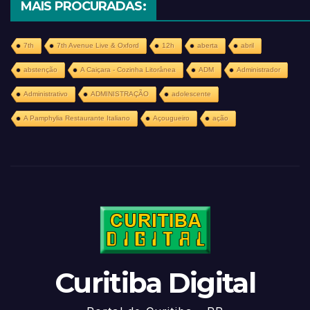
MAIS PROCURADAS:
7th
7th Avenue Live & Oxford
12h
aberta
abril
abstenção
A Caiçara - Cozinha Litorânea
ADM
Administrador
Administrativo
ADMINISTRAÇÃO
adolescente
A Pamphylia Restaurante Italiano
Açougueiro
ação
Curitiba Digital