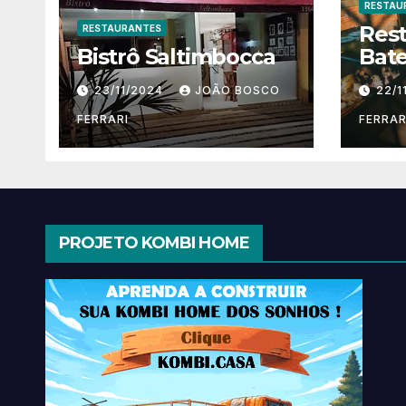
RESTAU
Res
RESTAURANTES
Bistrô Saltimbocca
Bate
23/11/2024
JOÃO BOSCO
22/1
FERRARI
FERRAR
PROJETO KOMBI HOME