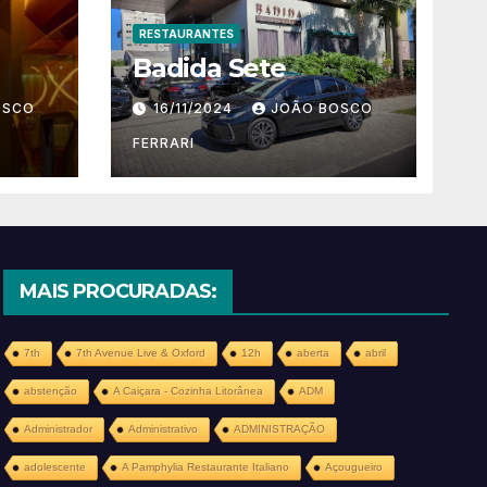
RESTAURANTES
Badida Sete
OSCO
16/11/2024
JOÃO BOSCO
FERRARI
MAIS PROCURADAS:
7th
7th Avenue Live & Oxford
12h
aberta
abril
abstenção
A Caiçara - Cozinha Litorânea
ADM
Administrador
Administrativo
ADMINISTRAÇÃO
adolescente
A Pamphylia Restaurante Italiano
Açougueiro