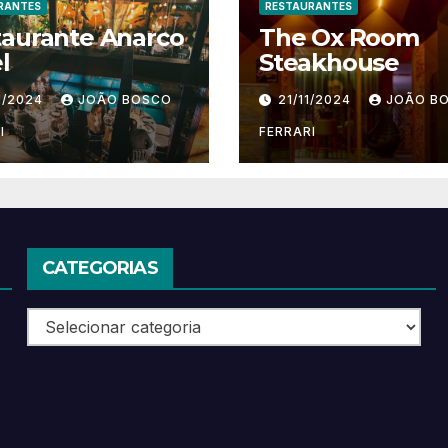
RANTES
RESTAURANTES
taurante Anarco
The Ox Room
l
Steakhouse
1/2024
JOÃO BOSCO
21/11/2024
JOÃO B
I
FERRARI
CATEGORIAS
Categorias