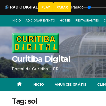
RÁDIO DIGITAL
Parado
PLAY
PARAR
Skip
INÍCIO
ADICIONAR EVENTO
HOTÉIS
RESTAURANTES
C
to
content
Curitiba Digital
Portal de Curitiba - PR
INÍCIO
ANUNCIE GRÁTIS
CLIM
Tag:
sol