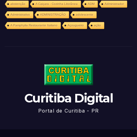
abstenção
A Caiçara - Cozinha Litorânea
ADM
Administrador
Administrativo
ADMINISTRAÇÃO
adolescente
A Pamphylia Restaurante Italiano
Açougueiro
ação
Curitiba Digital
Portal de Curitiba - PR