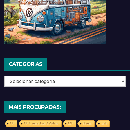
CATEGORIAS
Categorias
MAIS PROCURADAS:
7th
7th Avenue Live & Oxford
12h
aberta
abril