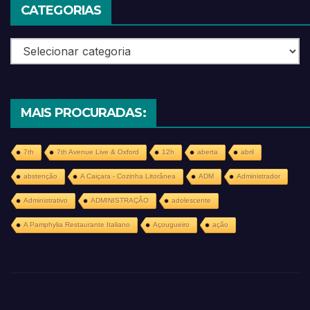
CATEGORIAS
Categorias
MAIS PROCURADAS:
7th
7th Avenue Live & Oxford
12h
aberta
abril
abstenção
A Caiçara - Cozinha Litorânea
ADM
Administrador
Administrativo
ADMINISTRAÇÃO
adolescente
A Pamphylia Restaurante Italiano
Açougueiro
ação