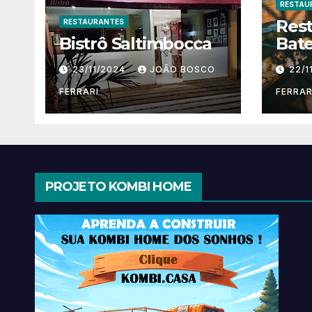
RESTAU
Res
RESTAURANTES
Bistrô Saltimbocca
Bate
23/11/2024
JOÃO BOSCO
22/1
FERRARI
FERRAR
PROJETO KOMBI HOME