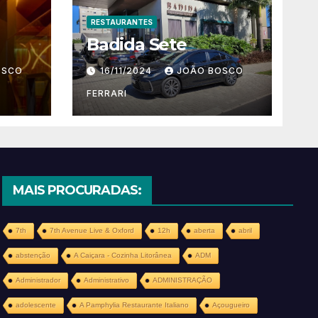
RESTAURANTES
Badida Sete
OSCO
16/11/2024
JOÃO BOSCO
FERRARI
MAIS PROCURADAS:
7th
7th Avenue Live & Oxford
12h
aberta
abril
abstenção
A Caiçara - Cozinha Litorânea
ADM
Administrador
Administrativo
ADMINISTRAÇÃO
adolescente
A Pamphylia Restaurante Italiano
Açougueiro