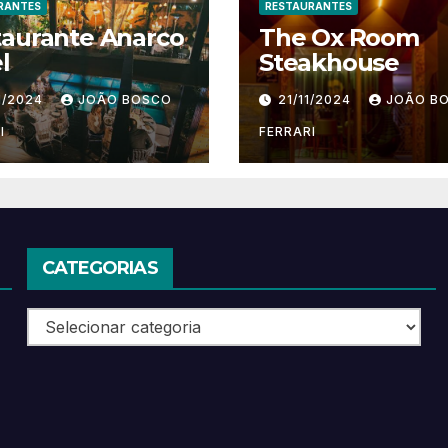
RANTES
RESTAURANTES
taurante Anarco
The Ox Room
l
Steakhouse
1/2024
JOÃO BOSCO
21/11/2024
JOÃO B
I
FERRARI
CATEGORIAS
Categorias