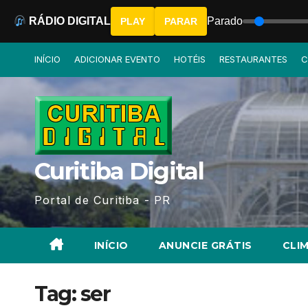
RÁDIO DIGITAL
Parado
PLAY
PARAR
Skip
INÍCIO
ADICIONAR EVENTO
HOTÉIS
RESTAURANTES
C
to
content
Curitiba Digital
Portal de Curitiba - PR
INÍCIO
ANUNCIE GRÁTIS
CLIM
Tag:
ser