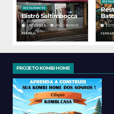
RESTAU
Res
RESTAURANTES
Bistrô Saltimbocca
Bate
23/11/2024
JOÃO BOSCO
22/1
FERRARI
FERRAR
PROJETO KOMBI HOME