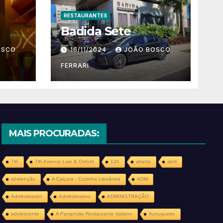
RESTAURANTES
Badida Sete
OSCO
16/11/2024
JOÃO BOSCO
FERRARI
MAIS PROCURADAS:
7th
7th Avenue Live & Oxford
12h
aberta
abril
abstenção
A Caiçara - Cozinha Litorânea
ADM
Administrador
Administrativo
ADMINISTRAÇÃO
adolescente
A Pamphylia Restaurante Italiano
Açougueiro