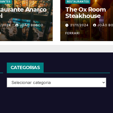
RANTES
RESTAURANTES
taurante Anarco
The Ox Room
l
Steakhouse
1/2024
JOÃO BOSCO
21/11/2024
JOÃO B
I
FERRARI
CATEGORIAS
Categorias