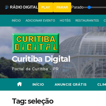
RÁDIO DIGITAL
Parado
PLAY
PARAR
Skip
INÍCIO
ADICIONAR EVENTO
HOTÉIS
RESTAURANTES
C
to
content
Curitiba Digital
Portal de Curitiba - PR
INÍCIO
ANUNCIE GRÁTIS
CLIM
Tag:
seleção