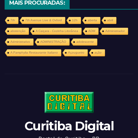
MAIS PROCURADAS:
7th
7th Avenue Live & Oxford
12h
aberta
abril
abstenção
A Caiçara - Cozinha Litorânea
ADM
Administrador
Administrativo
ADMINISTRAÇÃO
adolescente
A Pamphylia Restaurante Italiano
Açougueiro
ação
Curitiba Digital