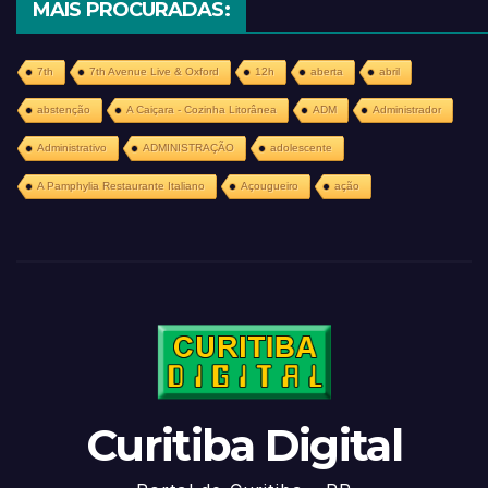
MAIS PROCURADAS:
7th
7th Avenue Live & Oxford
12h
aberta
abril
abstenção
A Caiçara - Cozinha Litorânea
ADM
Administrador
Administrativo
ADMINISTRAÇÃO
adolescente
A Pamphylia Restaurante Italiano
Açougueiro
ação
Curitiba Digital