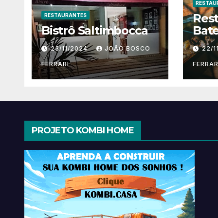
RESTAU
Res
RESTAURANTES
Bistrô Saltimbocca
Bate
23/11/2024
JOÃO BOSCO
22/1
FERRARI
FERRAR
PROJETO KOMBI HOME