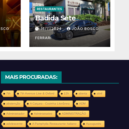
RESTAURANTES
Badida Sete
OSCO
16/11/2024
JOÃO BOSCO
FERRARI
MAIS PROCURADAS:
7th
7th Avenue Live & Oxford
12h
aberta
abril
abstenção
A Caiçara - Cozinha Litorânea
ADM
Administrador
Administrativo
ADMINISTRAÇÃO
adolescente
A Pamphylia Restaurante Italiano
Açougueiro