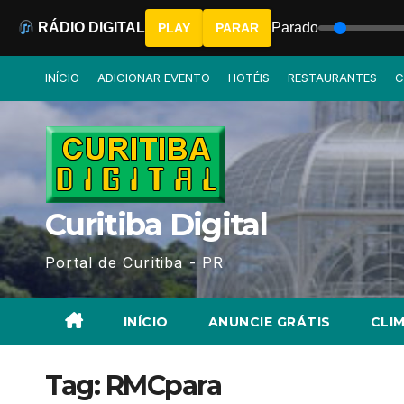
RÁDIO DIGITAL
Parado
PLAY
PARAR
Skip
INÍCIO
ADICIONAR EVENTO
HOTÉIS
RESTAURANTES
C
to
content
Curitiba Digital
Portal de Curitiba - PR
INÍCIO
ANUNCIE GRÁTIS
CLIM
Tag:
RMCpara