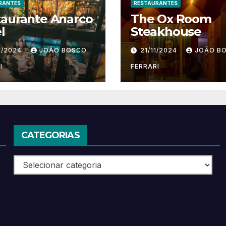
RANTES
RESTAURANTES
taurante Anarco
The Ox Room
l
Steakhouse
1/2024
JOÃO BOSCO
21/11/2024
JOÃO B
I
FERRARI
CATEGORIAS
Categorias