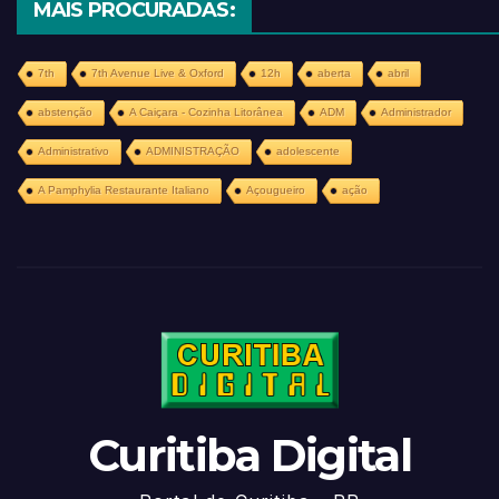
MAIS PROCURADAS:
7th
7th Avenue Live & Oxford
12h
aberta
abril
abstenção
A Caiçara - Cozinha Litorânea
ADM
Administrador
Administrativo
ADMINISTRAÇÃO
adolescente
A Pamphylia Restaurante Italiano
Açougueiro
ação
Curitiba Digital