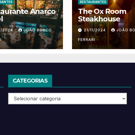
RANTES
RESTAURANTES
taurante Anarco
The Ox Room
l
Steakhouse
1/2024
JOÃO BOSCO
21/11/2024
JOÃO B
I
FERRARI
CATEGORIAS
Categorias