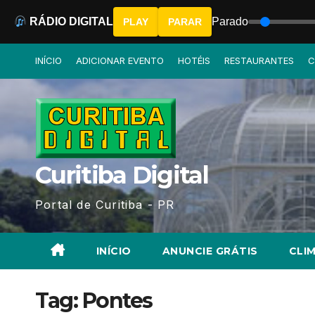
RÁDIO DIGITAL
Parado
PLAY
PARAR
Skip
INÍCIO
ADICIONAR EVENTO
HOTÉIS
RESTAURANTES
C
to
content
Curitiba Digital
Portal de Curitiba - PR
INÍCIO
ANUNCIE GRÁTIS
CLIM
Tag:
Pontes