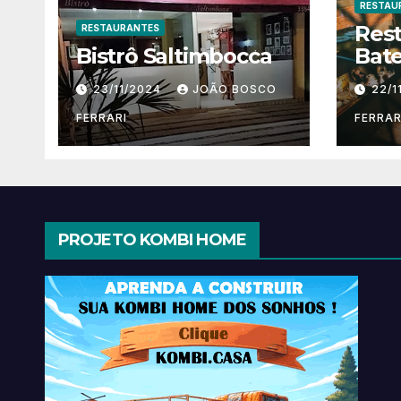
RESTAU
Res
RESTAURANTES
Bistrô Saltimbocca
Bate
23/11/2024
JOÃO BOSCO
22/1
FERRARI
FERRAR
PROJETO KOMBI HOME