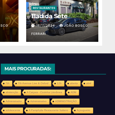
RESTAURANTES
Badida Sete
OSCO
16/11/2024
JOÃO BOSCO
FERRARI
MAIS PROCURADAS:
7th
7th Avenue Live & Oxford
12h
aberta
abril
abstenção
A Caiçara - Cozinha Litorânea
ADM
Administrador
Administrativo
ADMINISTRAÇÃO
adolescente
A Pamphylia Restaurante Italiano
Açougueiro