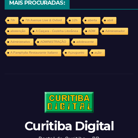
MAIS PROCURADAS:
7th
7th Avenue Live & Oxford
12h
aberta
abril
abstenção
A Caiçara - Cozinha Litorânea
ADM
Administrador
Administrativo
ADMINISTRAÇÃO
adolescente
A Pamphylia Restaurante Italiano
Açougueiro
ação
Curitiba Digital