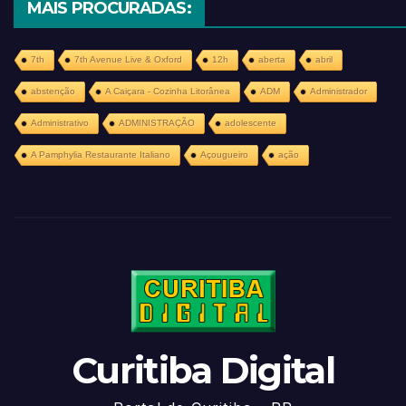
MAIS PROCURADAS:
7th
7th Avenue Live & Oxford
12h
aberta
abril
abstenção
A Caiçara - Cozinha Litorânea
ADM
Administrador
Administrativo
ADMINISTRAÇÃO
adolescente
A Pamphylia Restaurante Italiano
Açougueiro
ação
Curitiba Digital