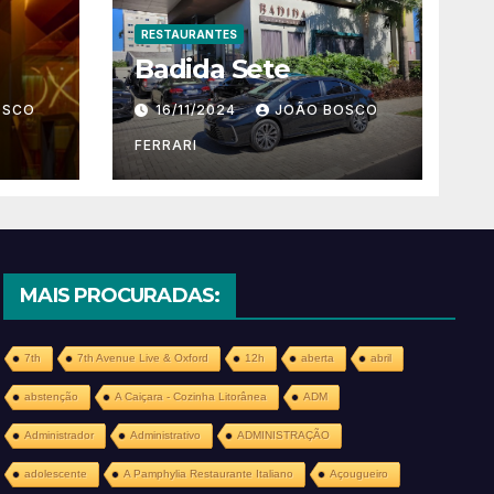
RESTAURANTES
Badida Sete
OSCO
16/11/2024
JOÃO BOSCO
FERRARI
MAIS PROCURADAS:
7th
7th Avenue Live & Oxford
12h
aberta
abril
abstenção
A Caiçara - Cozinha Litorânea
ADM
Administrador
Administrativo
ADMINISTRAÇÃO
adolescente
A Pamphylia Restaurante Italiano
Açougueiro