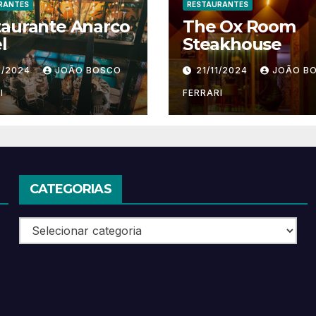
RANTES
RESTAURANTES
taurante Anarco
The Ox Room
l
Steakhouse
1/2024
JOÃO BOSCO
21/11/2024
JOÃO B
I
FERRARI
CATEGORIAS
Categorias