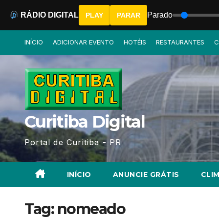
RÁDIO DIGITAL
Parado
PLAY
PARAR
Skip
INÍCIO
ADICIONAR EVENTO
HOTÉIS
RESTAURANTES
C
to
content
Curitiba Digital
Portal de Curitiba - PR
INÍCIO
ANUNCIE GRÁTIS
CLIM
Tag:
nomeado