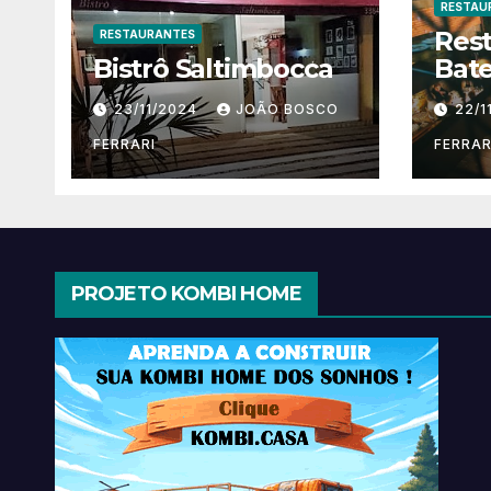
RESTAU
Res
RESTAURANTES
Bistrô Saltimbocca
Bate
23/11/2024
JOÃO BOSCO
22/1
FERRARI
FERRAR
PROJETO KOMBI HOME