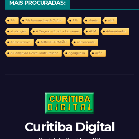
MAIS PROCURADAS:
7th
7th Avenue Live & Oxford
12h
aberta
abril
abstenção
A Caiçara - Cozinha Litorânea
ADM
Administrador
Administrativo
ADMINISTRAÇÃO
adolescente
A Pamphylia Restaurante Italiano
Açougueiro
ação
Curitiba Digital