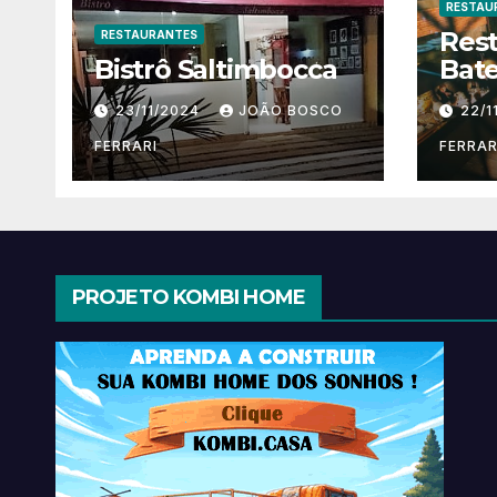
RESTAU
Res
RESTAURANTES
Bistrô Saltimbocca
Bate
23/11/2024
JOÃO BOSCO
22/1
FERRARI
FERRAR
PROJETO KOMBI HOME