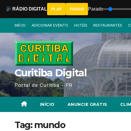
RÁDIO DIGITAL
Parado
PLAY
PARAR
Skip
INÍCIO
ADICIONAR EVENTO
HOTÉIS
RESTAURANTES
C
to
content
Curitiba Digital
Portal de Curitiba - PR
INÍCIO
ANUNCIE GRÁTIS
CLIM
Tag:
mundo