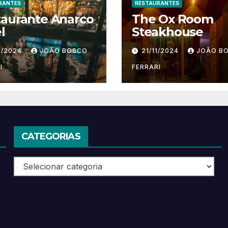
RANTES
RESTAURANTES
taurante Anarco
The Ox Room
l
Steakhouse
1/2024
JOÃO BOSCO
21/11/2024
JOÃO B
I
FERRARI
CATEGORIAS
Categorias