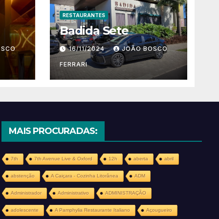
RESTAURANTES
Badida Sete
OSCO
16/11/2024
JOÃO BOSCO
FERRARI
MAIS PROCURADAS:
7th
7th Avenue Live & Oxford
12h
aberta
abril
abstenção
A Caiçara - Cozinha Litorânea
ADM
Administrador
Administrativo
ADMINISTRAÇÃO
adolescente
A Pamphylia Restaurante Italiano
Açougueiro