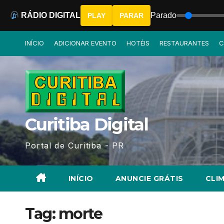
RÁDIO DIGITAL
Parado
PLAY
PARAR
Skip
INÍCIO
ADICIONAR EVENTO
HOTÉIS
RESTAURANTES
C
to
content
Curitiba Digital
Portal de Curitiba - PR
INÍCIO
ANUNCIE GRÁTIS
CLIM
Tag:
morte