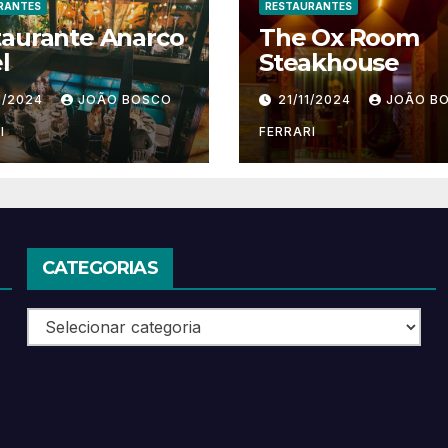
RANTES
RESTAURANTES
taurante Anarco
The Ox Room
l
Steakhouse
1/2024
JOÃO BOSCO
21/11/2024
JOÃO B
I
FERRARI
CATEGORIAS
Categorias