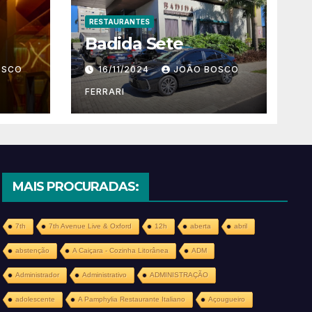
RESTAURANTES
Badida Sete
OSCO
16/11/2024
JOÃO BOSCO
FERRARI
MAIS PROCURADAS:
7th
7th Avenue Live & Oxford
12h
aberta
abril
abstenção
A Caiçara - Cozinha Litorânea
ADM
Administrador
Administrativo
ADMINISTRAÇÃO
adolescente
A Pamphylia Restaurante Italiano
Açougueiro