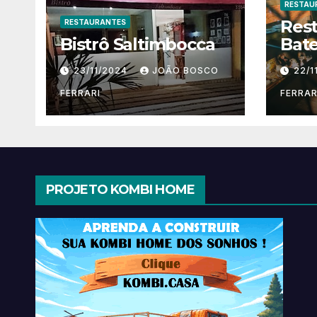
RESTAU
Res
RESTAURANTES
Bistrô Saltimbocca
Bate
23/11/2024
JOÃO BOSCO
22/1
FERRARI
FERRAR
PROJETO KOMBI HOME