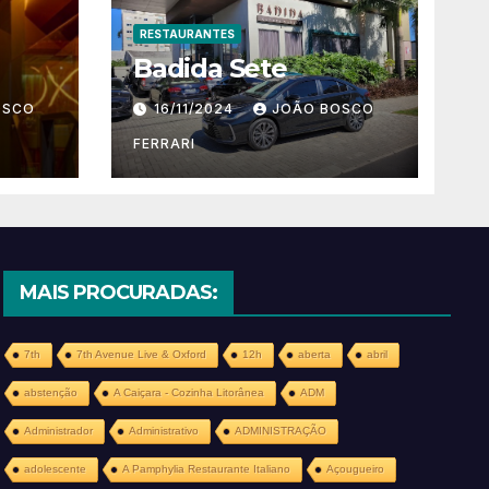
RESTAURANTES
Badida Sete
OSCO
16/11/2024
JOÃO BOSCO
FERRARI
MAIS PROCURADAS:
7th
7th Avenue Live & Oxford
12h
aberta
abril
abstenção
A Caiçara - Cozinha Litorânea
ADM
Administrador
Administrativo
ADMINISTRAÇÃO
adolescente
A Pamphylia Restaurante Italiano
Açougueiro