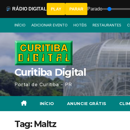
RÁDIO DIGITAL
Parado
PLAY
PARAR
Skip
INÍCIO
ADICIONAR EVENTO
HOTÉIS
RESTAURANTES
C
to
content
Curitiba Digital
Portal de Curitiba - PR
INÍCIO
ANUNCIE GRÁTIS
CLIM
Tag:
Maltz