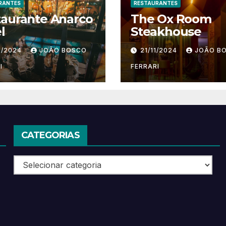
RANTES
RESTAURANTES
taurante Anarco
The Ox Room
l
Steakhouse
1/2024
JOÃO BOSCO
21/11/2024
JOÃO B
I
FERRARI
CATEGORIAS
Categorias