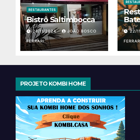
RESTAU
Res
RESTAURANTES
Bistrô Saltimbocca
Bate
23/11/2024
JOÃO BOSCO
22/1
FERRARI
FERRAR
PROJETO KOMBI HOME