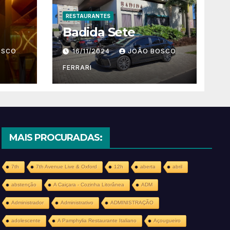
RESTAURANTES
Badida Sete
OSCO
16/11/2024
JOÃO BOSCO
FERRARI
MAIS PROCURADAS:
7th
7th Avenue Live & Oxford
12h
aberta
abril
abstenção
A Caiçara - Cozinha Litorânea
ADM
Administrador
Administrativo
ADMINISTRAÇÃO
adolescente
A Pamphylia Restaurante Italiano
Açougueiro