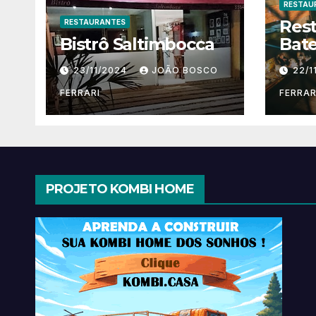
RESTAU
Res
RESTAURANTES
Bistrô Saltimbocca
Bate
23/11/2024
JOÃO BOSCO
22/1
FERRARI
FERRAR
PROJETO KOMBI HOME