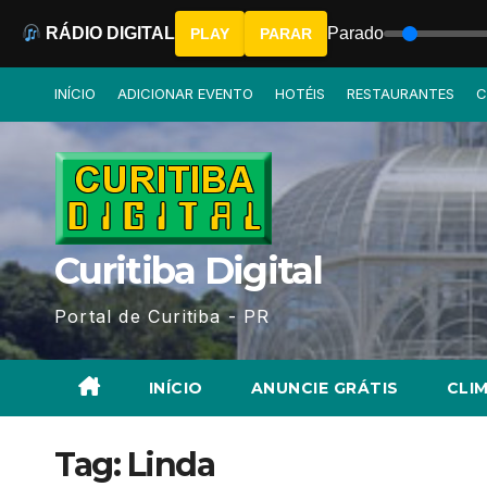
RÁDIO DIGITAL
Parado
PLAY
PARAR
Skip
INÍCIO
ADICIONAR EVENTO
HOTÉIS
RESTAURANTES
C
to
content
Curitiba Digital
Portal de Curitiba - PR
INÍCIO
ANUNCIE GRÁTIS
CLIM
Tag:
Linda