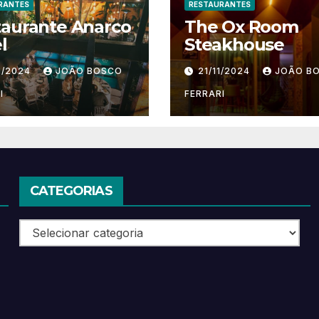
RANTES
RESTAURANTES
taurante Anarco
The Ox Room
l
Steakhouse
1/2024
JOÃO BOSCO
21/11/2024
JOÃO B
I
FERRARI
CATEGORIAS
Categorias