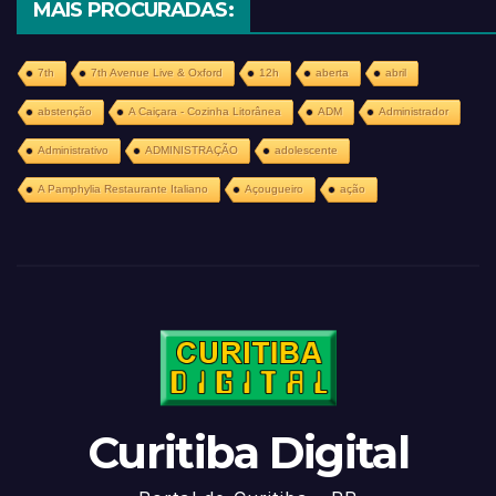
MAIS PROCURADAS:
7th
7th Avenue Live & Oxford
12h
aberta
abril
abstenção
A Caiçara - Cozinha Litorânea
ADM
Administrador
Administrativo
ADMINISTRAÇÃO
adolescente
A Pamphylia Restaurante Italiano
Açougueiro
ação
Curitiba Digital