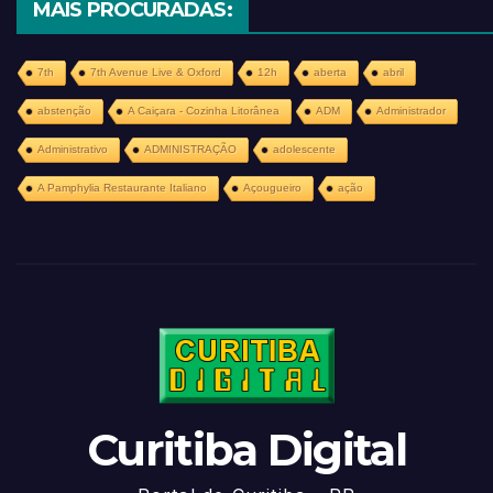
MAIS PROCURADAS:
7th
7th Avenue Live & Oxford
12h
aberta
abril
abstenção
A Caiçara - Cozinha Litorânea
ADM
Administrador
Administrativo
ADMINISTRAÇÃO
adolescente
A Pamphylia Restaurante Italiano
Açougueiro
ação
Curitiba Digital